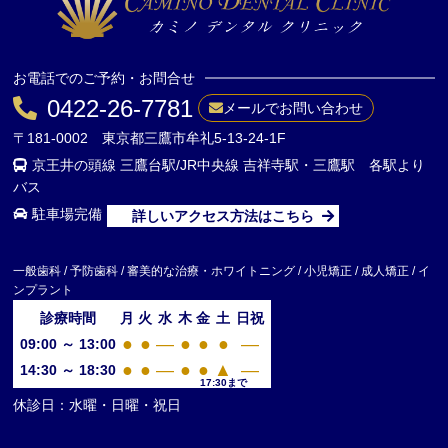
お電話でのご予約・お問合せ
0422-26-7781
メールでお問い合わせ
〒181-0002 東京都三鷹市牟礼5-13-24-1F
京王井の頭線 三鷹台駅/JR中央線 吉祥寺駅・三鷹駅 各駅より
バス
駐車場完備
詳しいアクセス方法はこちら
一般歯科 / 予防歯科 / 審美的な治療・ホワイトニング / 小児矯正 / 成人矯正 / イ
ンプラント
診療時間
月
火
水
木
金
土
日祝
●
●
—
●
●
●
—
09:00 ～ 13:00
●
●
—
●
●
▲
—
14:30 ～ 18:30
17:30まで
休診日：水曜・日曜・祝日