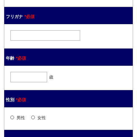
フリガナ
*必須
年齢
*必須
歳
性別
*必須
男性
女性