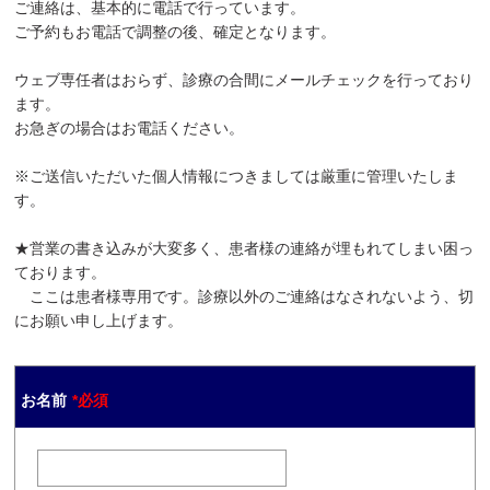
ご連絡は、基本的に電話で行っています。
ご予約もお電話で調整の後、確定となります。
よくあるご質問
お知らせ
ウェブ専任者はおらず、診療の合間にメールチェックを行っており
ブログ
ます。
お急ぎの場合はお電話ください。
リクルート
アクセス
※ご送信いただいた個人情報につきましては厳重に管理いたしま
す。
お問い合わせ
★営業の書き込みが大変多く、患者様の連絡が埋もれてしまい困っ
ております。
ここは患者様専用です。診療以外のご連絡はなされないよう、切
にお願い申し上げます。
お名前
*必須