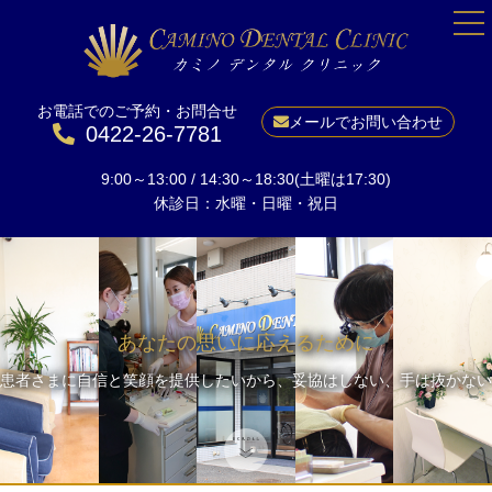
お電話でのご予約・お問合せ
HOME
メールでお問い合わせ
0422-26-7781
院長紹介
9:00～13:00 / 14:30～18:30(土曜は17:30)
当院について
休診日：水曜・日曜・祝日
一般歯科
予防
小児矯正
あなたの思いに応えるために
成人矯正
患者さまに自信と笑顔を提供したいから、妥協はしない、手は抜かない
美しい口元に
ホワイトニング
インプラント
料金表