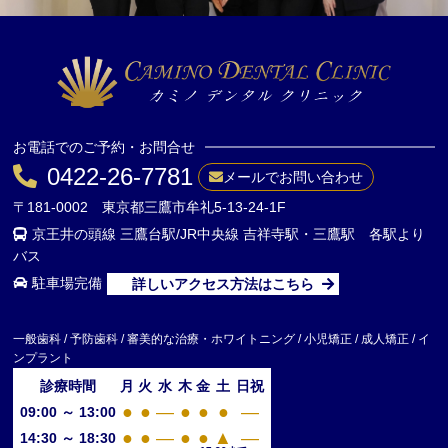
お電話でのご予約・お問合せ
0422-26-7781
メールでお問い合わせ
〒181-0002 東京都三鷹市牟礼5-13-24-1F
京王井の頭線 三鷹台駅/JR中央線 吉祥寺駅・三鷹駅 各駅より
バス
駐車場完備
詳しいアクセス方法はこちら
一般歯科 / 予防歯科 / 審美的な治療・ホワイトニング / 小児矯正 / 成人矯正 / イ
ンプラント
診療時間
月
火
水
木
金
土
日祝
●
●
—
●
●
●
—
09:00 ～ 13:00
●
●
—
●
●
▲
—
14:30 ～ 18:30