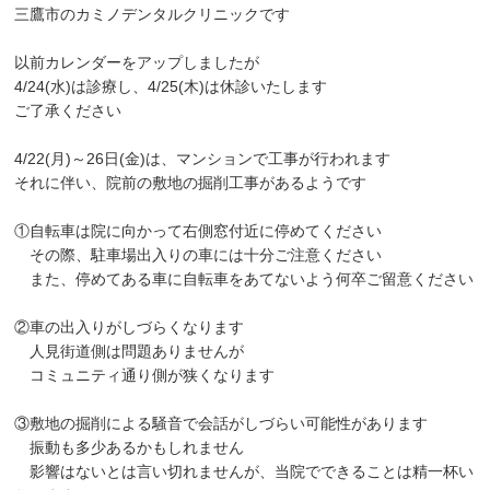
三鷹市のカミノデンタルクリニックです
よくあるご質問
以前カレンダーをアップしましたが
お知らせ
4/24(水)は診療し、4/25(木)は休診いたします
ブログ
ご了承ください
リクルート
4/22(月)～26日(金)は、マンションで工事が行われます
アクセス
それに伴い、院前の敷地の掘削工事があるようです
お問い合わせ
①自転車は院に向かって右側窓付近に停めてください
その際、駐車場出入りの車には十分ご注意ください
また、停めてある車に自転車をあてないよう何卒ご留意ください
②車の出入りがしづらくなります
人見街道側は問題ありませんが
コミュニティ通り側が狭くなります
③敷地の掘削による騒音で会話がしづらい可能性があります
振動も多少あるかもしれません
影響はないとは言い切れませんが、当院でできることは精一杯い