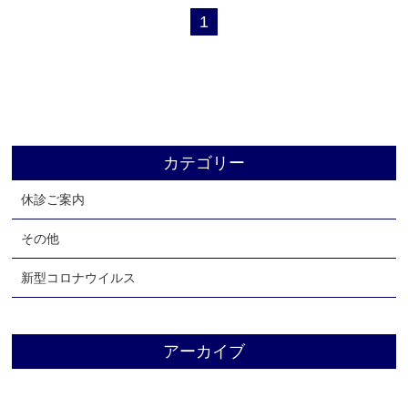
1
よくあるご質問
お知らせ
ブログ
リクルート
アクセス
カテゴリー
お問い合わせ
休診ご案内
その他
新型コロナウイルス
アーカイブ