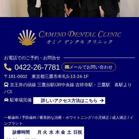
お電話でのご予約・お問合せ
0422-26-7781
メールでお問い合わせ
〒181-0002 東京都三鷹市牟礼5-13-24-1F
京王井の頭線 三鷹台駅/JR中央線 吉祥寺駅・三鷹駅 各駅より
バス
駐車場完備
詳しいアクセス方法はこちら
一般歯科 / 予防歯科 / 審美的な治療・ホワイトニング / 小児矯正 / 成人矯正 / イ
ンプラント
診療時間
月
火
水
木
金
土
日祝