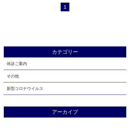
1
よくあるご質問
お知らせ
ブログ
リクルート
アクセス
カテゴリー
お問い合わせ
休診ご案内
その他
新型コロナウイルス
アーカイブ