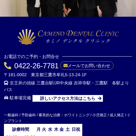
お電話でのご予約・お問合せ
0422-26-7781
メールでお問い合わせ
〒181-0002 東京都三鷹市牟礼5-13-24-1F
京王井の頭線 三鷹台駅/JR中央線 吉祥寺駅・三鷹駅 各駅より
バス
駐車場完備
詳しいアクセス方法はこちら
一般歯科 / 予防歯科 / 審美的な治療・ホワイトニング / 小児矯正 / 成人矯正 / イ
ンプラント
診療時間
月
火
水
木
金
土
日祝