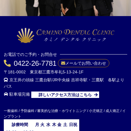
お電話でのご予約・お問合せ
0422-26-7781
メールでお問い合わせ
〒181-0002 東京都三鷹市牟礼5-13-24-1F
京王井の頭線 三鷹台駅/JR中央線 吉祥寺駅・三鷹駅 各駅より
バス
駐車場完備
詳しいアクセス方法はこちら
一般歯科 / 予防歯科 / 審美的な治療・ホワイトニング / 小児矯正 / 成人矯正 / イ
ンプラント
診療時間
月
火
水
木
金
土
日祝