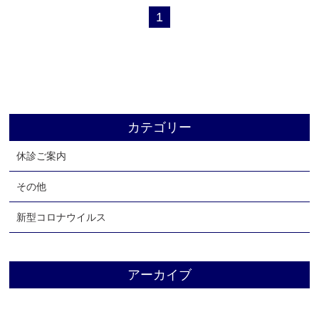
1
よくあるご質問
お知らせ
ブログ
リクルート
アクセス
カテゴリー
お問い合わせ
休診ご案内
その他
新型コロナウイルス
アーカイブ