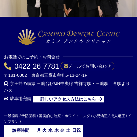
お電話でのご予約・お問合せ
0422-26-7781
メールでお問い合わせ
〒181-0002 東京都三鷹市牟礼5-13-24-1F
京王井の頭線 三鷹台駅/JR中央線 吉祥寺駅・三鷹駅 各駅より
バス
駐車場完備
詳しいアクセス方法はこちら
一般歯科 / 予防歯科 / 審美的な治療・ホワイトニング / 小児矯正 / 成人矯正 / イ
ンプラント
診療時間
月
火
水
木
金
土
日祝