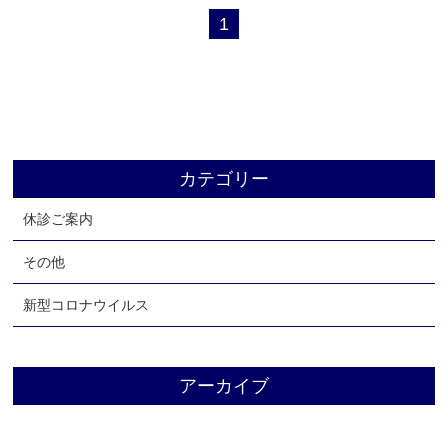
1
よくあるご質問
お知らせ
ブログ
リクルート
アクセス
カテゴリー
お問い合わせ
休診ご案内
その他
新型コロナウイルス
アーカイブ